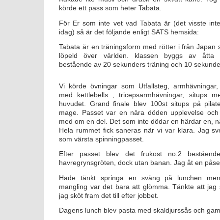
körde ett pass som heter Tabata.
För Er som inte vet vad Tabata är (det visste inte 
idag) så är det följande enligt SATS hemsida:
Tabata är en träningsform med rötter i från Japa
löpeld över världen. klassen byggs av åtta st
bestående av 20 sekunders träning och 10 sekunder
Vi körde övningar som Utfallsteg, armhävningar
med kettlebells , tricepsarmhävningar, situps me
huvudet. Grand finale blev 100st situps på pilate
mage. Passet var en nära döden upplevelse och 
med om en del. Det som inte dödar en härdar en, 
Hela rummet fick saneras när vi var klara. Jag sv
som värsta spinningpasset.
Efter passet blev det frukost no:2 beståend
havregrynsgröten, dock utan banan. Jag åt en påse m
Hade tänkt springa en sväng på lunchen men
mangling var det bara att glömma. Tänkte att jag sk
jag sköt fram det till efter jobbet.
Dagens lunch blev pasta med skaldjurssås och ga