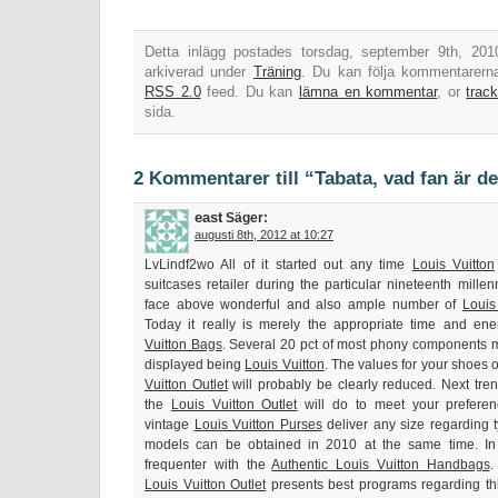
Detta inlägg postades torsdag, september 9th, 201
arkiverad under
Träning
. Du kan följa kommentarerna
RSS 2.0
feed. Du kan
lämna en kommentar
, or
trac
sida.
2 Kommentarer till “Tabata, vad fan är d
east
Säger:
augusti 8th, 2012 at 10:27
LvLindf2wo All of it started out any time
Louis Vuitton
suitcases retailer during the particular nineteenth mill
face above wonderful and also ample number of
Louis
Today it really is merely the appropriate time and ene
Vuitton Bags
. Several 20 pct of most phony components
displayed being
Louis Vuitton
. The values for your shoes 
Vuitton Outlet
will probably be clearly reduced. Next tren
the
Louis Vuitton Outlet
will do to meet your preferenc
vintage
Louis Vuitton Purses
deliver any size regarding t
models can be obtained in 2010 at the same time. I
frequenter with the
Authentic Louis Vuitton Handbags
.
Louis Vuitton Outlet
presents best programs regarding this