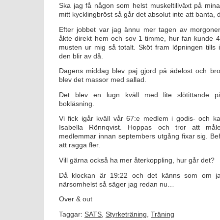
Ska jag få någon som helst muskeltillväxt på min
mitt kycklingbröst så går det absolut inte att banta, d
Efter jobbet var jag ännu mer tagen av morgone
åkte direkt hem och sov 1 timme, hur fan kunde 4
musten ur mig så totalt. Sköt fram löpningen tills
den blir av då.
Dagens middag blev paj gjord på ädelost och broc
blev det massor med sallad.
Det blev en lugn kväll med lite slötittande
bokläsning.
Vi fick igår kväll vår 67:e medlem i godis- och k
Isabella Rönnqvist. Hoppas och tror att mål
medlemmar innan septembers utgång fixar sig. Beh
att ragga fler.
Vill gärna också ha mer återkoppling, hur går det?
Då klockan är 19:22 och det känns som om 
närsomhelst så säger jag redan nu…
Over & out
Taggar:
SATS
,
Styrketräning
,
Träning