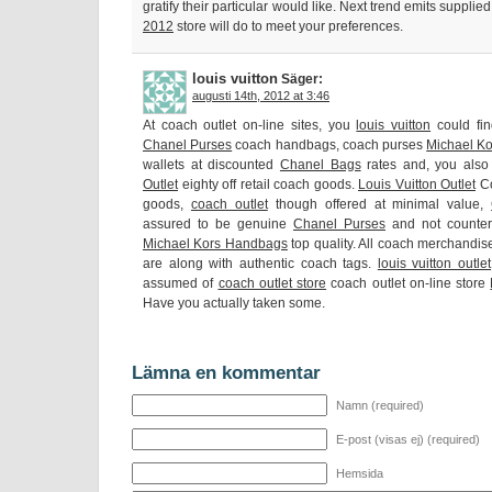
gratify their particular would like. Next trend emits supplied
2012
store will do to meet your preferences.
louis vuitton
Säger:
augusti 14th, 2012 at 3:46
At coach outlet on-line sites, you
louis vuitton
could fin
Chanel Purses
coach handbags, coach purses
Michael Ko
wallets at discounted
Chanel Bags
rates and, you als
Outlet
eighty off retail coach goods.
Louis Vuitton Outlet
Co
goods,
coach outlet
though offered at minimal value,
assured to be genuine
Chanel Purses
and not counterf
Michael Kors Handbags
top quality. All coach merchandi
are along with authentic coach tags.
louis vuitton outlet
assumed of
coach outlet store
coach outlet on-line store
Have you actually taken some.
Lämna en kommentar
Namn (required)
E-post (visas ej) (required)
Hemsida