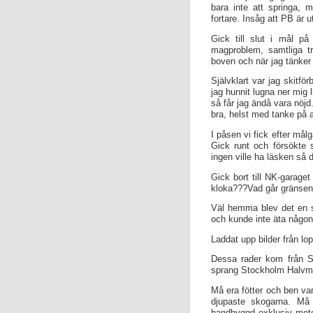
bara inte att springa, 
fortare. Insåg att PB är ut
Gick till slut i mål på
magproblem, samtliga t
boven och när jag tänker
Självklart var jag skitf
jag hunnit lugna ner mig 
så får jag ändå vara nöjd
bra, helst med tanke på a
I påsen vi fick efter mål
Gick runt och försökte 
ingen ville ha läsken så 
Gick bort till NK-garaget
kloka???Vad går gränsen f
Väl hemma blev det en st
och kunde inte äta någon
Laddat upp bilder från lop
Dessa rader kom från Si
sprang Stockholm Halvmar
Må era fötter och ben va
djupaste skogarna. Må 
handbyggd exklusiv motor