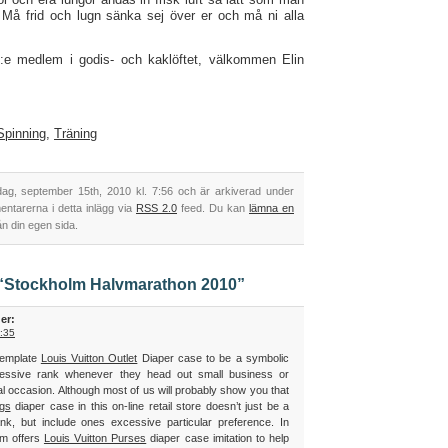
 Må frid och lugn sänka sej över er och må ni alla
68:e medlem i godis- och kaklöftet, välkommen Elin
Spinning
,
Träning
dag, september 15th, 2010 kl. 7:56 och är arkiverad under
entarerna i detta inlägg via
RSS 2.0
feed. Du kan
lämna en
ån din egen sida.
l “Stockholm Halvmarathon 2010”
er:
4:35
template
Louis Vuitton Outlet
Diaper case to be a symbolic
xcessive rank whenever they head out small business or
al occasion. Although most of us will probably show you that
gs
diaper case in this on-line retail store doesn’t just be a
nk, but include ones excessive particular preference. In
om offers
Louis Vuitton Purses
diaper case imitation to help