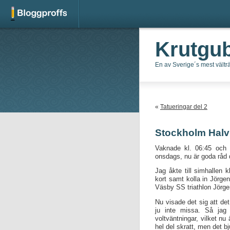
Krutgu
En av Sverige´s mest vält
«
Tatueringar del 2
Stockholm Hal
Vaknade kl. 06:45 och h
onsdags, nu är goda råd 
Jag åkte till simhallen 
kort samt kolla in Jörge
Väsby SS triathlon Jörgen
Nu visade det sig att det
ju inte missa. Så jag 
voltväntningar, vilket n
hel del skratt, men det bj