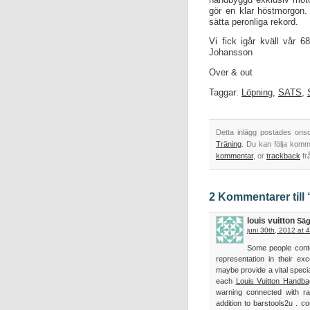
gör en klar höstmorgon.
sätta peronliga rekord.
Vi fick igår kväll vår 
Johansson
Over & out
Taggar:
Löpning
,
SATS
,
Detta inlägg postades ons
Träning
. Du kan följa komm
kommentar
, or
trackback
fr
2 Kommentarer til
louis vuitton
Säg
juni 30th, 2012 at 
Some people con
representation in their e
maybe provide a vital speci
each
Louis Vuitton Handba
warning connected with ra
addition to barstools2u . c