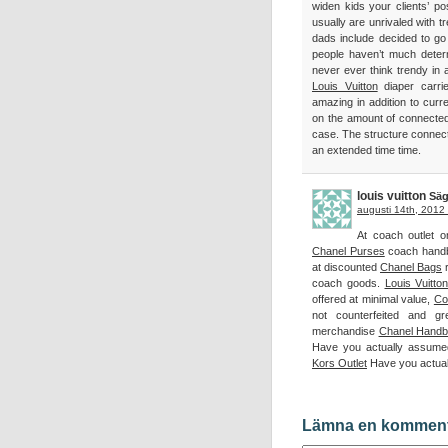
widen kids your clients’ po
usually are unrivaled with 
dads include decided to go 
people haven’t much deter
never ever think trendy in 
Louis Vuitton
diaper carri
amazing in addition to cur
on the amount of connected
case. The structure connecte
an extended time time.
louis vuitton
Säg
augusti 14th, 2012 
At coach outlet o
Chanel Purses
coach hand
at discounted
Chanel Bags
r
coach goods.
Louis Vuitton
offered at minimal value,
Co
not counterfeited and g
merchandise
Chanel Hand
Have you actually assum
Kors Outlet
Have you actual
Lämna en kommen