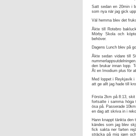
Satt sedan en 20min i 
som nya när jag gick up
Väl hemma blev det frukos
Åkte till Rotebro bakluck
Mörby Skola och köpte
behöver.
Dagens Lunch blev på gol
Åkte sedan vidare till S
nummerlappsutdelningen. 
den brukar innan lopp. T
Åt en Imodium plus för at
Med loppet i Reykjavik i
att ge allt jag hade till 
Första 2km på 8:13, skit 
fortsatte i samma höga 
ösa på. Passerade 10km p
en dag att skriva in i re
Hann knappt tänkta den t
kändes som jag blev skju
fick sakta ner farten re
sträcka på mig igen och 