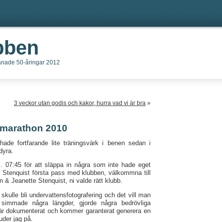
bben
ränade 50-åringar 2012
3 veckor utan godis och kakor, hurra vad vi är bra
»
vmarathon 2010
ade fortfarande lite träningsvärk i benen sedan i
dyra.
kl. 07:45 för att släppa in några som inte hade eget
n Stenquist första pass med klubben, välkommna till
 & Jeanette Stenquist, ni valde rätt klubb.
 skulle bli undervattensfotografering och det vill man
simmade några längder, gjorde några bedrövliga
u är dokumenterat och kommer garanterat generera en
uder jag på.