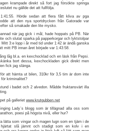
magen krampade direkt så fort jag försökte springa
eslutet nu gällde det att fullfölja.
 1:41:55. Hörde sedan att flera fått kliva av pga
rodde att den nya sportdrycken från Gatorade var
 efter så smakade den lite mysko.
örbannad när jag gick i mål, hade hoppats på PB. När
lite och slutat sparka på papperkorgar och lyktstolpar
. Mitt 3:e lopp i år med tid under 1:42 är ändå ganska
tt mitt PB innan året började var 1:43:58.
gång låg bl.a. en kexchocklad och en läsk från Pepsi.
skänka bort dessa, kexchockladen gick direkt men
den fick jag slänga.
 för att hämta ut bilen, 310kr för 3,5 tim är dom inte
ör kriminalitet?
und i badet och 2 alvedon. Mådde fruktansvärt illa
ting.
pet på galleriet
www.krutgubben.net
nging Lady´s blogg som är tillägnad alla oss som
athon, poesi på högsta nivå, eller hur?
ra lätta som vingar och magen lugn som en tjärn i de
hjärtat slå jämnt och stadigt som en kolv i en
 och era lungor andas in frisk luft så lätt som man