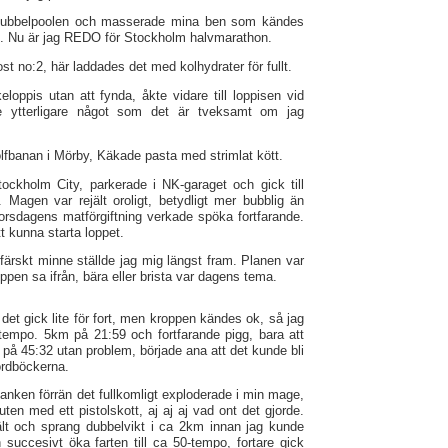
bubbelpoolen och masserade mina ben som kändes
p. Nu är jag REDO för Stockholm halvmarathon.
t no:2, här laddades det med kolhydrater för fullt.
eloppis utan att fynda, åkte vidare till loppisen vid
 ytterligare något som det är tveksamt om jag
fbanan i Mörby, Käkade pasta med strimlat kött.
tockholm City, parkerade i NK-garaget och gick till
Magen var rejält oroligt, betydligt mer bubblig än
orsdagens matförgiftning verkade spöka fortfarande.
t kunna starta loppet.
 färskt minne ställde jag mig längst fram. Planen var
kroppen sa ifrån, bära eller brista var dagens tema.
det gick lite för fort, men kroppen kändes ok, så jag
tempo. 5km på 21:59 och fortfarande pigg, bara att
å 45:32 utan problem, började ana att det kunde bli
kordböckerna.
anken förrän det fullkomligt exploderade i min mage,
ten med ett pistolskott, aj aj aj vad ont det gjorde.
jält och sprang dubbelvikt i ca 2km innan jag kunde
succesivt öka farten till ca 50-tempo, fortare gick