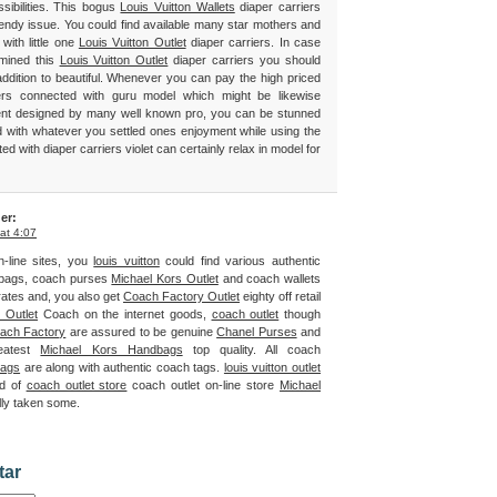
ssibilities. This bogus
Louis Vuitton Wallets
diaper carriers
trendy issue. You could find available many star mothers and
with little one
Louis Vuitton Outlet
diaper carriers. In case
mined this
Louis Vuitton Outlet
diaper carriers you should
addition to beautiful. Whenever you can pay the high priced
ers connected with guru model which might be likewise
rent designed by many well known pro, you can be stunned
 with whatever you settled ones enjoyment while using the
d with diaper carriers violet can certainly relax in model for
er:
at 4:07
n-line sites, you
louis vuitton
could find various authentic
bags, coach purses
Michael Kors Outlet
and coach wallets
ates and, you also get
Coach Factory Outlet
eighty off retail
 Outlet
Coach on the internet goods,
coach outlet
though
ach Factory
are assured to be genuine
Chanel Purses
and
reatest
Michael Kors Handbags
top quality. All coach
bags
are along with authentic coach tags.
louis vuitton outlet
ed of
coach outlet store
coach outlet on-line store
Michael
ly taken some.
tar