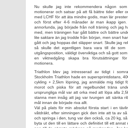
Nu skulle jag inte rekommendera någon som 
motionerar och satsar på att få bättre tider eller o
med LCHF för att äta mindre godis, man lär prester
och först efter 4-6 månader är man ikapp igen.
annorlunda, jag började från noll träning och jag h
med, men träningen har gått bättre och bättre un
lite saktare än jag trodde från början, men snart h
gått och jag hoppas det släpper snart. Skulle ja
så skulle det egentligen bara vara till de som 
utgångsposition, väldigt överviktiga och så gott som
en viktnedgång skapa bra förutsättningar fö
motionera.
Triathlon blev jag intresserad av tidigt i som
Stockholm Triathlon hade en supersprintdistans, 
cykling + 2,5km löpning, jag anmälde mig tidigt 
morot och piska för att regelbundet träna und
ursprungliga mål var att orka med att löpa alla 2,
stanna men insåg att jag var tvungen att sänka ribb
mål innan de började riva allt.
Väl på plats för min absolut första start i en tävl
våtdräkt, efter simningen gick den inte att ta av så
och springa i den, tung var den också, ca 20 kg, så t
byta ut den till en lättare och definitivt till ett ann