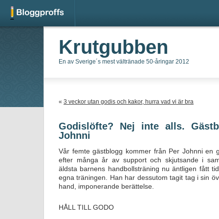
Krutgubben
En av Sverige´s mest vältränade 50-åringar 2012
«
3 veckor utan godis och kakor, hurra vad vi är bra
Godislöfte? Nej inte alls. Gäst
Johnni
Vår femte gästblogg kommer från Per Johnni en gi
efter många år av support och skjutsande i 
äldsta barnens handbollsträning nu äntligen fått ti
egna träningen. Han har dessutom tagit tag i sin öv
hand, imponerande berättelse.
HÅLL TILL GODO