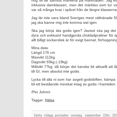
nog till de sämsta märkena på marknaden. Jag kom
inklusive damklassen, men det märktes som tur va
var så många kvar i spåret från de längre klasserna
Jag lär inte vara bland Sveriges mest vältränade 
jag ska banne mig inte komma sist igen.
Ska jag börja äta godis igen? Javisst ska jag det
dyra och exklusivt handgjorda chokladpraliner för spec
allt billigt sockerslisk är för evigt bannat, förhoppnin
Mina data:
Längd 176 cm
Maxvikt 112kg.
Dagsvikt 93kg.(-19kg)
Målvikt 77kg, då börjar det kanske bli aktuellt att 
till GI, men absolut inte godis.
Lycka till alla ni som har avgett godislöften, kämpa
bli ett bestående minskat intag av godis i framtiden.
/Per Johnni
Taggar:
Hälsa
Detta inlägg postades onsdag, september 15th, 20