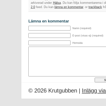
arkiverad under
Hälsa
. Du kan följa kommentarerna i d
2.0
feed. Du kan
lämna en kommentar
, or
trackback
fr
Lämna en kommentar
Namn (required)
E-post (visas ej) (required)
Hemsida
© 2026 Krutgubben |
Inlägg vi